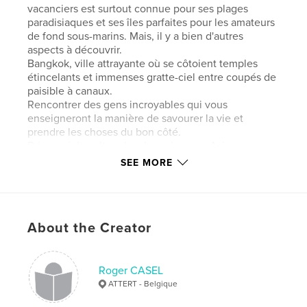
vacanciers est surtout connue pour ses plages
paradisiaques et ses îles parfaites pour les amateurs
de fond sous-marins. Mais, il y a bien d'autres
aspects à découvrir.
Bangkok, ville attrayante où se côtoient temples
étincelants et immenses gratte-ciel entre coupés de
paisible à canaux.
Rencontrer des gens incroyables qui vous
enseigneront la manière de savourer la vie et
prendre les choses du bon côté.
Découvrir la culture locale, unique en Asie,
incroyable et fascinante.
SEE MORE
Déguster la gastronomie locale. Une raison a elle
toute seule pour voyager dans ce pays. Une des
meilleures au monde, une expérience pour tous vos
sens.
About the Creator
Des paysages variés, au sud la mer et la jungle, au
centre les grandes plaines, les parcs nationaux, au
nord les montagnes recouvertes d’une épaisse forêt
pluviale sauvage et peu habitée, petit coin de
Roger CASEL
paradis. Le dépaysement est garanti en permanence
ATTERT - Belgique
!