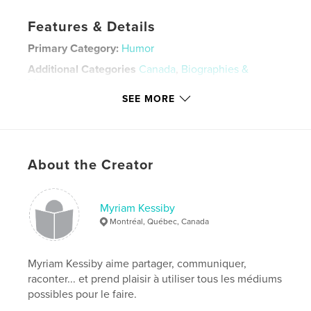
Features & Details
Primary Category:
Humor
Additional Categories
Canada
,
Biographies &
Memoirs
SEE MORE
Project Option:
5×8 in, 13×20 cm
# of Pages:
108
ISBN
Hardcover, Dust Jacket: 9781006382338
About the Creator
Hardcover, ImageWrap: 9781006382321
Softcover: 9781006382345
Myriam Kessiby
Publish Date:
Oct 18, 2021
Montréal, Québec, Canada
Language
French
Keywords
Myriam Kessiby aime partager, communiquer,
,
,
,
,
blagues
anecdotes
soi
soie
raconter... et prend plaisir à utiliser tous les médiums
possibles pour le faire.
,
papiers
Papier