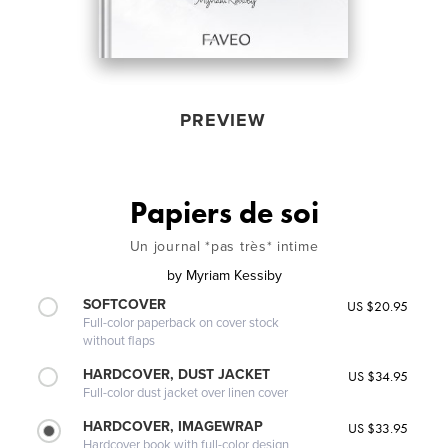
PREVIEW
Papiers de soi
Un journal *pas très* intime
by
Myriam Kessiby
SOFTCOVER
US $20.95
Full-color paperback on cover stock
without flaps
HARDCOVER, DUST JACKET
US $34.95
Full-color dust jacket over linen cover
HARDCOVER, IMAGEWRAP
US $33.95
Hardcover book with full-color design