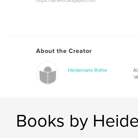
https://athero.blogspot.com
About the Creator
Heidemarie Rothe
Al
‘a
Books by Heide