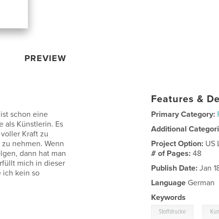
PREVIEW
Features & De
 ist schon eine
Primary Category:
 als Künstlerin. Es
Additional Categor
 voller Kraft zu
uf zu nehmen. Wenn
Project Option:
US 
folgen, dann hat man
# of Pages:
48
üllt mich in dieser
Publish Date:
Jan 1
 ich kein so
Language
German
Keywords
,
Stoffdrucke
Kun