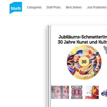
Categories
Staff Picks
Best Sellers
Just Published