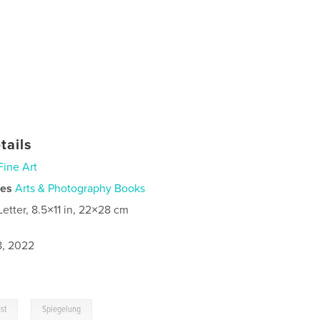
tails
Fine Art
ies
Arts & Photography Books
Letter, 8.5×11 in, 22×28 cm
8, 2022
,
st
Spiegelung