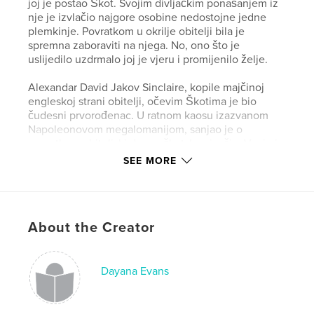
joj je postao Škot. Svojim divljačkim ponašanjem iz
nje je izvlačio najgore osobine nedostojne jedne
plemkinje. Povratkom u okrilje obitelji bila je
spremna zaboraviti na njega. No, ono što je
uslijedilo uzdrmalo joj je vjeru i promijenilo želje.
Alexandar David Jakov Sinclaire, kopile majčinoj
engleskoj strani obitelji, očevim Škotima je bio
čudesni prvorođenac. U ratnom kaosu izazvanom
Napoleonovom megalomanijom, sanjao je o
povratku u obiteljski dom u škotsko visočje. Vapio je
za malo mira, tišine i uživanja u lovu. Ni u najluđim
SEE MORE
snovima nije mogao sanjati da će mu ulov biti
Engleska plemkinja. Zbog iskazane tvrdoglave
hrabrosti njegovo početno gnušanje spram nje se
promijenilo u divljenje. Njezina ljepota ga je
About the Creator
ostavljala bez daha, a sklonost upadanja u nevolje
ga je bacala u očaj. U okamenjeno srce mu je
posijala nepoželjne osjećaje koji su mu zaprijetili
potapanjem. Ona je u djetinjstvu preživjela pravi
Dayana Evans
brodolom. Pitanje je: hoće li njih dvoje kao odrasle
osobe preživjeti imaginarni?