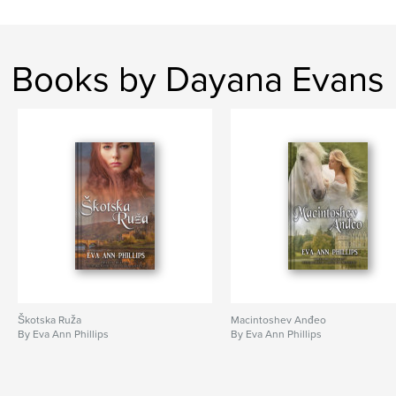
Features & Details
Primary Category:
History
Books by Dayana Evans
Additional Categories
Literary Fiction
,
Romance
Project Option:
5×8 in, 13×20 cm
# of Pages:
412
Publish Date:
Jan 30, 2022
Language
Undetermined
Škotska Ruža
Macintoshev Anđeo
By Eva Ann Phillips
By Eva Ann Phillips