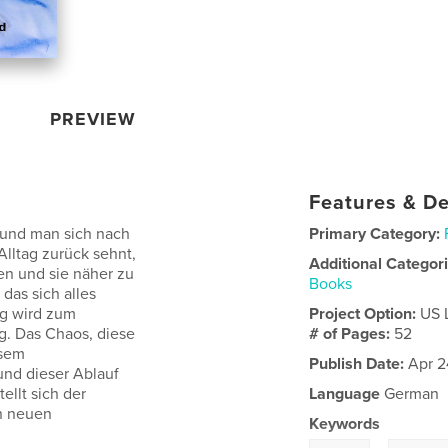
PREVIEW
Features & De
 und man sich nach
Primary Category:
lltag zurück sehnt,
Additional Categor
len und sie näher zu
Books
das sich alles
ng wird zum
Project Option:
US 
. Das Chaos, diese
# of Pages:
52
esem
Publish Date:
Apr 2
nd dieser Ablauf
tellt sich der
Language
German
n neuen
Keywords