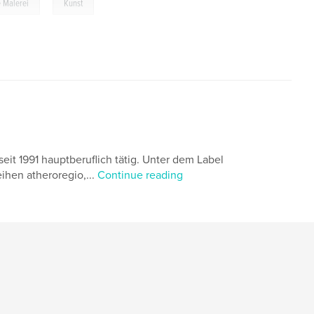
,
e Malerei
Kunst
seit 1991 hauptberuflich tätig. Unter dem Label
eihen atheroregio,...
Continue reading