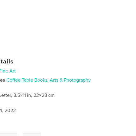
tails
Fine Art
ies
Coffee Table Books
,
Arts & Photography
Letter, 8.5×11 in, 22×28 cm
4, 2022