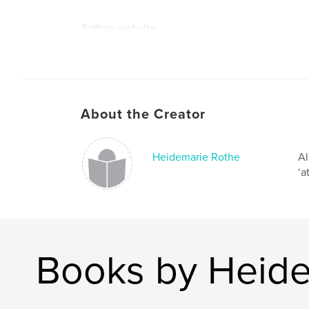
Author website
https://athero.blogspot.com
About the Creator
Heidemarie Rothe
Al
‘a
Books by Heide