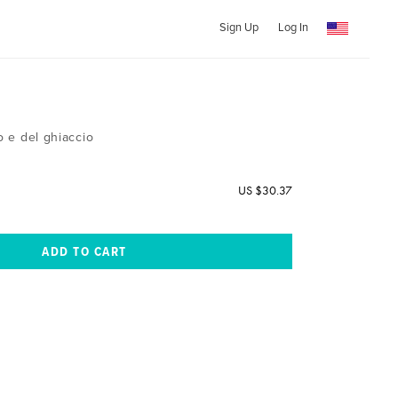
Sign Up
Log In
o e del ghiaccio
US $30.37