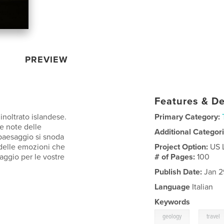
PREVIEW
Features & De
 inoltrato islandese.
Primary Category:
 e note delle
Additional Categor
 paesaggio si snoda
e delle emozioni che
Project Option:
US 
aggio per le vostre
# of Pages:
100
Publish Date:
Jan 2
Language
Italian
Keywords
,
geology
travel