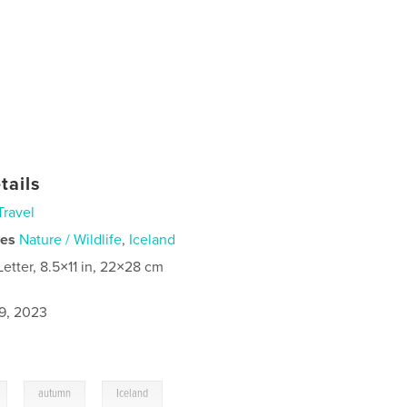
tails
Travel
ies
Nature / Wildlife
,
Iceland
Letter, 8.5×11 in, 22×28 cm
9, 2023
,
,
autumn
Iceland