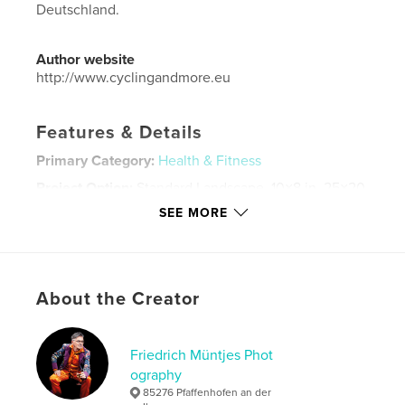
Deutschland.
Author website
http://www.cyclingandmore.eu
Features & Details
Primary Category:
Health & Fitness
Project Option:
Standard Landscape, 10×8 in, 25×20
cm
SEE MORE
# of Pages:
102
ISBN
Hardcover, ImageWrap: 9798331228606
Publish Date:
Jun 02, 2024
About the Creator
Language
German
Keywords
Friedrich Müntjes Phot
ography
,
Cycling
Radtour
85276 Pfaffenhofen an der