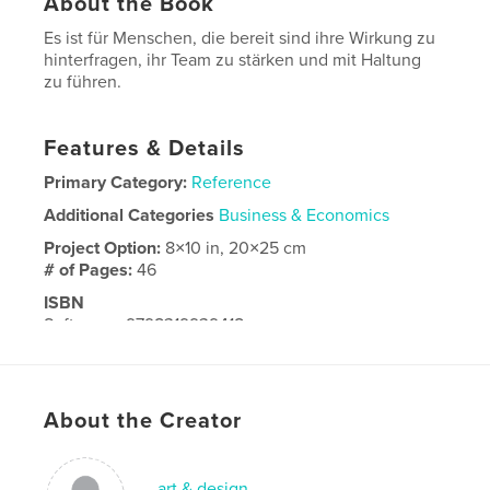
About the Book
Es ist für Menschen, die bereit sind ihre Wirkung zu
hinterfragen, ihr Team zu stärken und mit Haltung
zu führen.
Features & Details
Primary Category:
Reference
Additional Categories
Business & Economics
Project Option:
8×10 in, 20×25 cm
# of Pages:
46
ISBN
Softcover: 9798319939418
Publish Date:
Jul 27, 2025
Language
German
About the Creator
art & design