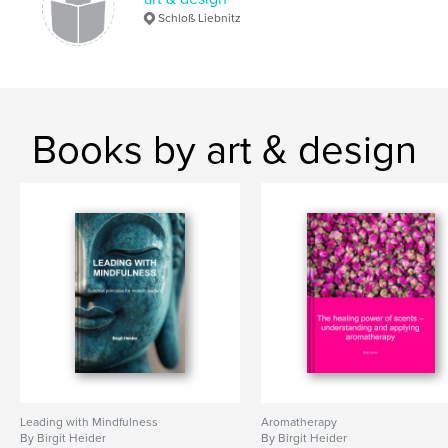
Schloß Liebnitz
Books by art & design
Leading with Mindfulness
Aromatherapy
By Birgit Heider
By Birgit Heider