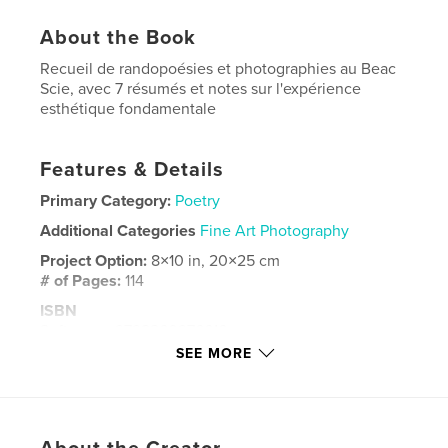
About the Book
Recueil de randopoésies et photographies au Beac
Scie, avec 7 résumés et notes sur l'expérience
esthétique fondamentale
Features & Details
Primary Category:
Poetry
Additional Categories
Fine Art Photography
Project Option:
8×10 in, 20×25 cm
# of Pages:
114
ISBN
Softcover: 9798260976616
SEE MORE
Publish Date:
Nov 28, 2025
Language
French
Keywords