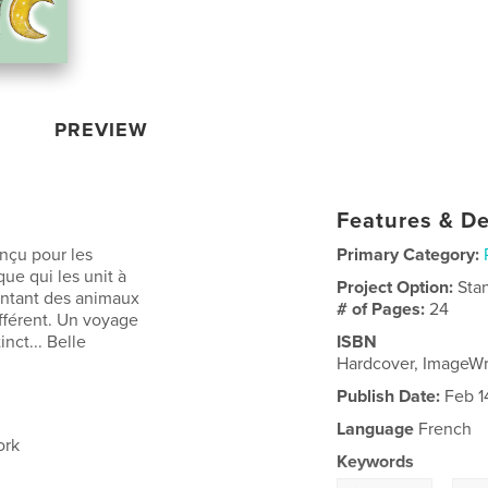
PREVIEW
Features & De
nçu pour les
Primary Category:
ue qui les unit à
Project Option:
Sta
sentant des animaux
# of Pages:
24
fférent. Un voyage
nct... Belle
ISBN
Hardcover, ImageW
Publish Date:
Feb 1
Language
French
ork
Keywords