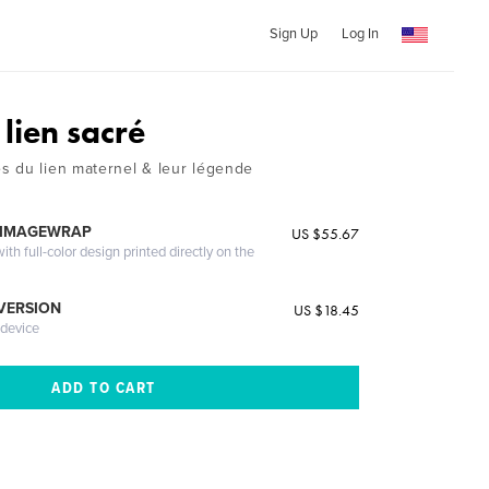
Sign Up
Log In
lien sacré
 du lien maternel & leur légende
 IMAGEWRAP
US $55.67
th full-color design printed directly on the
 VERSION
US $18.45
 device