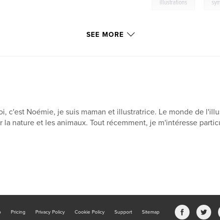
,
illustrations
sym
SEE MORE
i, c'est Noémie, je suis maman et illustratrice. Le monde de l'i
r la nature et les animaux. Tout récemment, je m'intéresse particu
b
Pricing
Privacy Policy
Cookie Policy
Support
Sitemap