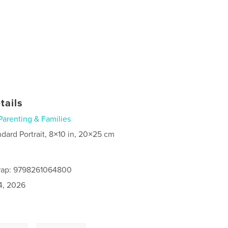
tails
Parenting & Families
ndard Portrait, 8×10 in, 20×25 cm
rap: 9798261064800
4, 2026