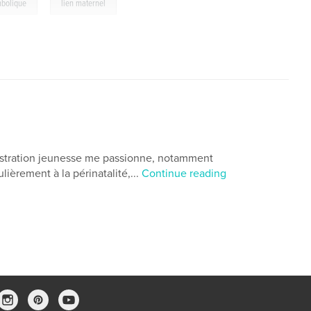
,
bolique
lien maternel
llustration jeunesse me passionne, notamment
lièrement à la périnatalité,...
Continue reading