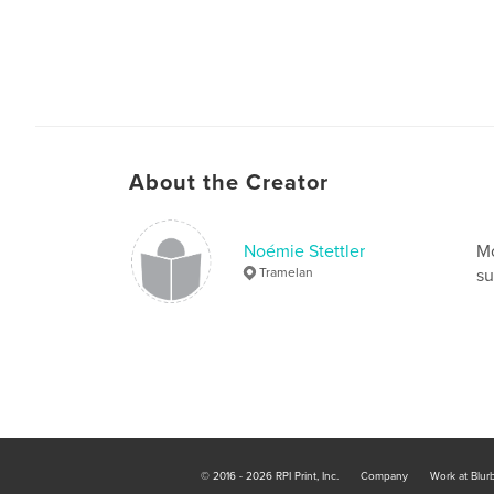
About the Creator
Noémie Stettler
Mo
Tramelan
su
© 2016 - 2026 RPI Print, Inc.
Company
Work at Blur