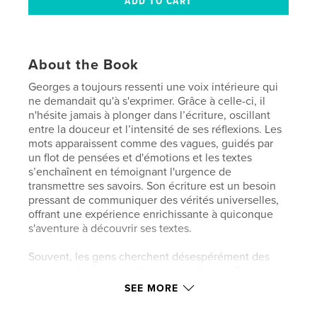
About the Book
Georges a toujours ressenti une voix intérieure qui
ne demandait qu'à s'exprimer. Grâce à celle-ci, il
n'hésite jamais à plonger dans l’écriture, oscillant
entre la douceur et l’intensité de ses réflexions. Les
mots apparaissent comme des vagues, guidés par
un flot de pensées et d'émotions et les textes
s’enchaînent en témoignant l'urgence de
transmettre ses savoirs. Son écriture est un besoin
pressant de communiquer des vérités universelles,
offrant une expérience enrichissante à quiconque
s'aventure à découvrir ses textes.
Souvent, les gens cherchent désespérément des
réponses à leurs questions existentielles. Beaucoup
d'entre eux ne savent pas du tout ce qui se passe
SEE MORE
après la vie, ce qui engendre beaucoup d’angoisse.