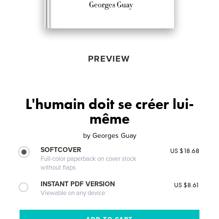
PREVIEW
L'humain doit se créer lui-
même
by
Georges Guay
SOFTCOVER
US $18.68
Full-color paperback on cover stock
without flaps
INSTANT PDF VERSION
US $8.61
Viewable on any device