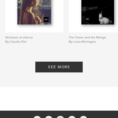
,
,
Arte
Rino Alessandrini
Fotografia
Windows of silence
The Tower and the Refuge
By Claudio Pari
By Luisa Montagna
SEE MORE