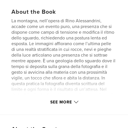
About the Book
La montagna, nell’opera di Rino Alessandrini,
accade come un evento puro, una presenza che si
dispone come campo di tensione e modifica il ritmo
dello sguardo, richiedendo una postura lenta ed
esposta. Le immagini affiorano come l’ultima pelle
di una realtà stratificata in cui rocce, nevi e pieghe
della luce articolano una presenza che si sottrae
mentre appare. È una geologia dello sguardo dove il
tempo si deposita sulla grana della fotografia e il
gesto si avvicina alla materia con una prossimità
vigile, un tocco che sfiora e abita la distanza. In
questa pratica la fotografia diventa scrittura del
limite e ogni forma è il risultato di un’attesa. Nel
titolo, Il bacio degli occhi, risuona la suggestione di
Jacques Derrida sullo sguardo che si fa contatto e
SEE MORE
l’occhio che tende al tatto, consumandosi in una
vibrazione che attraversa la superficie senza
esaurirla. Ogni immagine è una soglia, un passaggio
sottile in cui lo sguardo sente la consistenza del