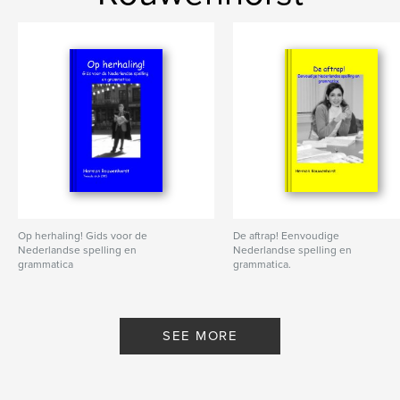
Op herhaling! Gids voor de
De aftrap! Eenvoudige
Nederlandse spelling en
Nederlandse spelling en
grammatica
grammatica.
By Herman Rouwenhorst Tweede
By Herman Rouwenhorst
druk 2015
SEE MORE