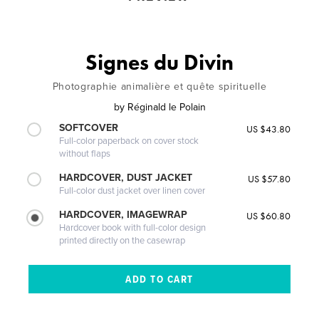
Signes du Divin
Photographie animalière et quête spirituelle
by
Réginald le Polain
SOFTCOVER
US $43.80
Full-color paperback on cover stock
without flaps
HARDCOVER, DUST JACKET
US $57.80
Full-color dust jacket over linen cover
HARDCOVER, IMAGEWRAP
US $60.80
Hardcover book with full-color design
printed directly on the casewrap