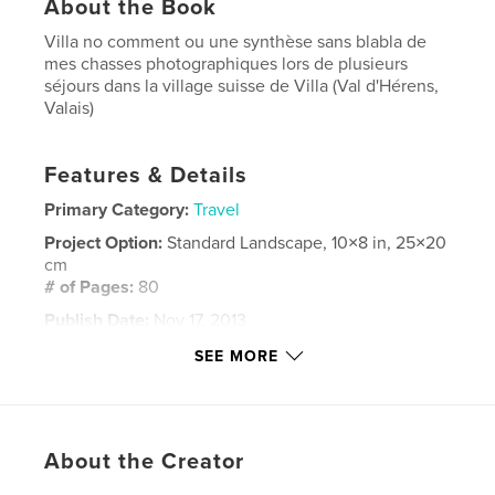
About the Book
Villa no comment ou une synthèse sans blabla de
mes chasses photographiques lors de plusieurs
séjours dans la village suisse de Villa (Val d'Hérens,
Valais)
Features & Details
Primary Category:
Travel
Project Option:
Standard Landscape, 10×8 in, 25×20
cm
# of Pages:
80
Publish Date:
Nov 17, 2013
Language
French
SEE MORE
Keywords
,
,
Polain;Villa;Valais;photographie
Réginald
le
About the Creator