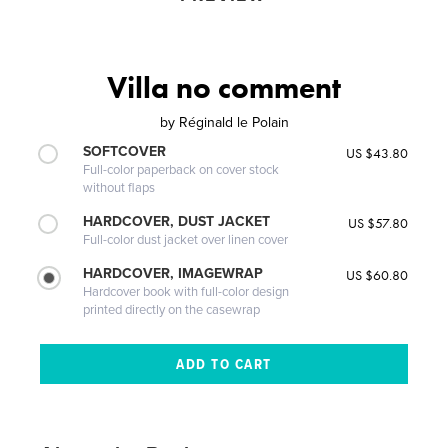
Villa no comment
by
Réginald le Polain
SOFTCOVER
US $43.80
Full-color paperback on cover stock
without flaps
HARDCOVER, DUST JACKET
US $57.80
Full-color dust jacket over linen cover
HARDCOVER, IMAGEWRAP
US $60.80
Hardcover book with full-color design
printed directly on the casewrap