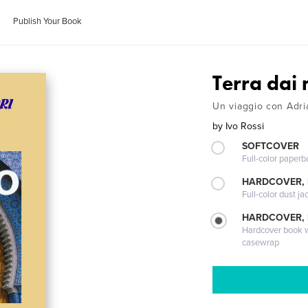
Publish Your Book
Terra dai 
Un viaggio con Adria
by
Ivo Rossi
SOFTCOVER
Full-color paperb
HARDCOVER, 
Full-color dust ja
HARDCOVER,
Hardcover book wi
casewrap