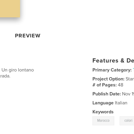
PREVIEW
Features & De
 Un giro lontano
Primary Category:
trada.
Project Option:
Sta
# of Pages:
48
Publish Date:
Nov 1
Language
Italian
Keywords
,
Marocco
colori