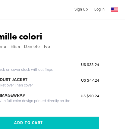
Sign Up
Log In
mille colori
na - Elisa - Daniele - Ivo
US $33.24
ack on cover stock without flaps
DUST JACKET
US $47.24
cket over linen cover
 IMAGEWRAP
US $50.24
th full-color design printed directly on the