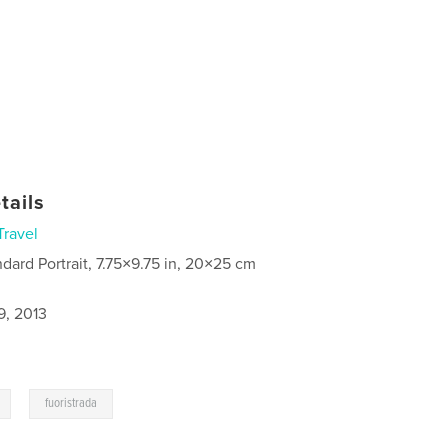
tails
Travel
ndard Portrait, 7.75×9.75 in, 20×25 cm
9, 2013
,
fuoristrada