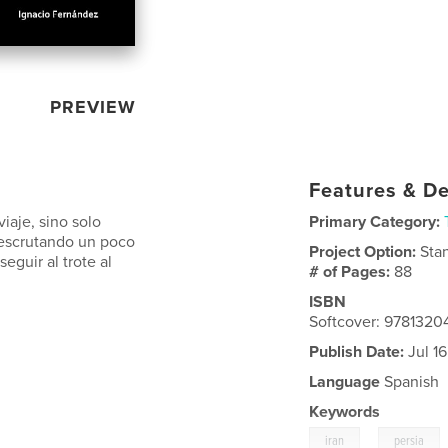
PREVIEW
Features & De
iaje, sino solo
Primary Category:
ó escrutando un poco
Project Option:
Sta
eguir al trote al
# of Pages:
88
ISBN
Softcover: 978132
Publish Date:
Jul 16
Language
Spanish
Keywords
,
iran
persia