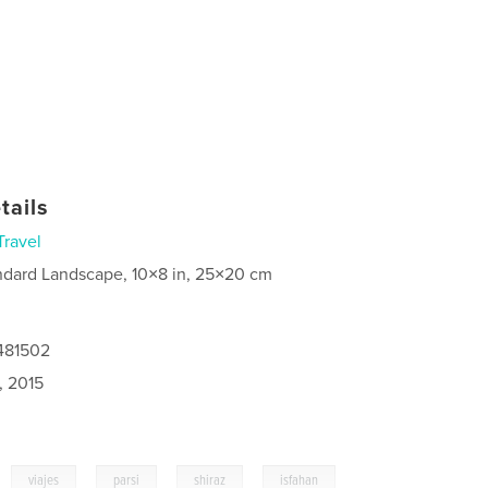
tails
Travel
ndard Landscape, 10×8 in, 25×20 cm
0481502
, 2015
,
,
,
,
,
viajes
parsi
shiraz
isfahan