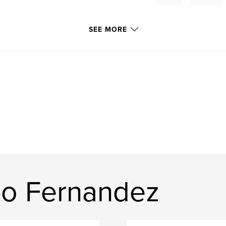
esfahan
,
tehera
SEE MORE
io Fernandez