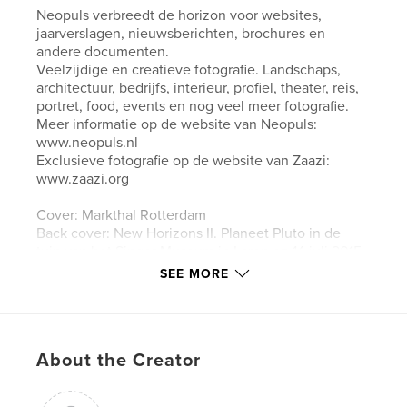
Neopuls verbreedt de horizon voor websites,
jaarverslagen, nieuwsberichten, brochures en
andere documenten.
Veelzijdige en creatieve fotografie. Landschaps,
architectuur, bedrijfs, interieur, profiel, theater, reis,
portret, food, events en nog veel meer fotografie.
Meer informatie op de website van Neopuls:
www.neopuls.nl
Exclusieve fotografie op de website van Zaazi:
www.zaazi.org
Cover: Markthal Rotterdam
Back cover: New Horizons II. Planeet Pluto in de
tuin van het Singer Museum in Laren op 14 juli 2015
om 13.54 u.
SEE MORE
Binnenkant cover: New Horizons III. Detail 'Drie
balansen' van Bert Frijns sculpturen in de tuin van
het Singer Museum in Laren.
About the Creator
Author website
http://www.neopuls.nl