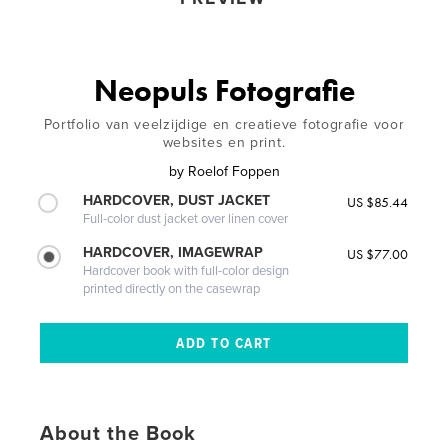
Neopuls Fotografie
Portfolio van veelzijdige en creatieve fotografie voor
websites en print.
by
Roelof Foppen
HARDCOVER, DUST JACKET
US $85.44
Full-color dust jacket over linen cover
HARDCOVER, IMAGEWRAP
US $77.00
Hardcover book with full-color design
printed directly on the casewrap
About the Book