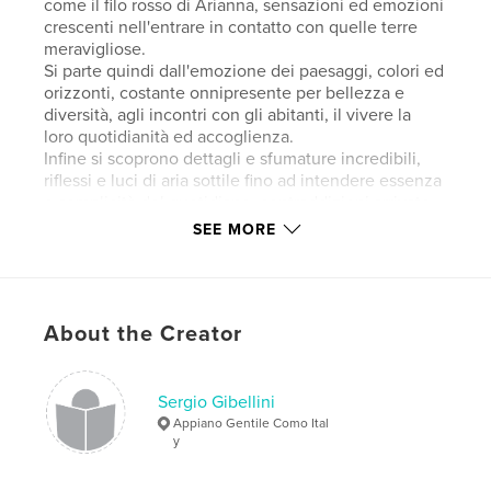
come il filo rosso di Arianna, sensazioni ed emozioni
crescenti nell'entrare in contatto con quelle terre
meravigliose.
Si parte quindi dall'emozione dei paesaggi, colori ed
orizzonti, costante onnipresente per bellezza e
diversità, agli incontri con gli abitanti, il vivere la
loro quotidianità ed accoglienza.
Infine si scoprono dettagli e sfumature incredibili,
riflessi e luci di aria sottile fino ad intendere essenza
e semplicità del quotidiano, contraddizioni arrivate
dal passato ancora presenti e nuove libertà
SEE MORE
fondamentali per il futuro dell'altopiano del Pamir.
Il libro raccoglie più di 120 fotografie attentamente
selezionate e brevi testi di spiegazioni e riflessioni,
stampato su carta fotografica lucida per una ottima
About the Creator
resa in colore e migliore profondità del bianco e
nero. Testi in Italiano e inglese
(Pamir, A Genuine Place) is a large collection of
Sergio Gibellini
photos taken during a summer trip in 2018, which
Appiano Gentile Como Ital
tells not so much the chronological history of the
y
trip as, for visual and semantic connections like
Arianna's red thread, sensations and growing