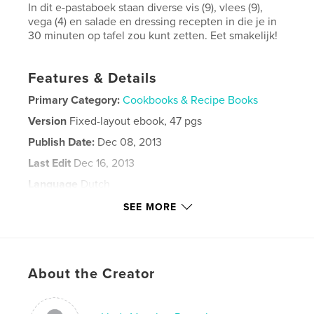
In dit e-pastaboek staan diverse vis (9), vlees (9),
vega (4) en salade en dressing recepten in die je in
30 minuten op tafel zou kunt zetten. Eet smakelijk!
Features & Details
Primary Category:
Cookbooks & Recipe Books
Version
Fixed-layout ebook, 47 pgs
Publish Date:
Dec 08, 2013
Last Edit
Dec 16, 2013
Language
Dutch
Keywords
SEE MORE
,
,
,
,
spaghetti
pasta
salades
vlees
,
,
vis
makkelijk
koken
About the Creator
,
italiaans
,
recepten