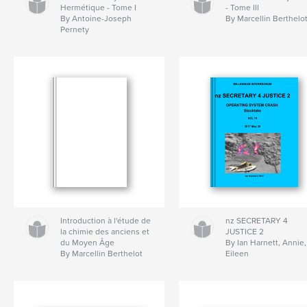
Hermétique - Tome I
- Tome III
By Antoine-Joseph
By Marcellin Berthelo
Pernety
Introduction à l'étude de
nz SECRETARY 4
la chimie des anciens et
JUSTICE 2
du Moyen Âge
By Ian Harnett, Annie,
By Marcellin Berthelot
Eileen