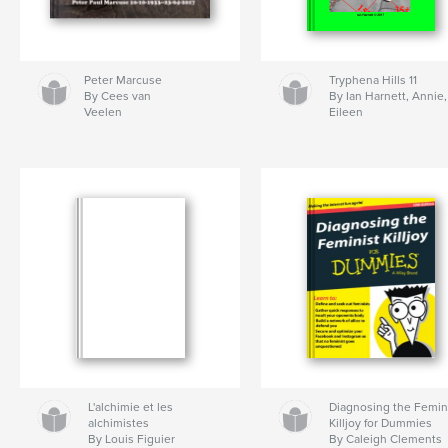
Peter Marcuse
Tryphena Hills 11
By Cees van
By Ian Harnett, Annie,
Veelen
Eileen
L'alchimie et les
Diagnosing the Femin
alchimistes
Killjoy for Dummies
By Louis Figuier
By Caleigh Clements