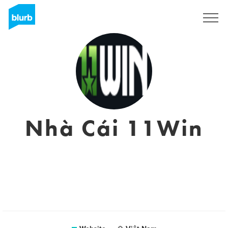
Sign Up
Nhà Cái 11Win