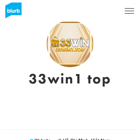
Sign Up
33win1 top