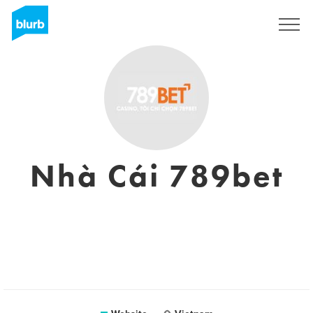
Sign Up
Nhà Cái 789bet