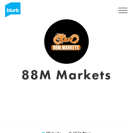
Sign Up
88M Markets