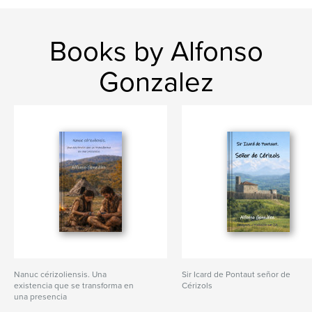
Books by Alfonso
Gonzalez
Nanuc cérizoliensis. Una
Sir Icard de Pontaut señor de
existencia que se transforma en
Cérizols
una presencia