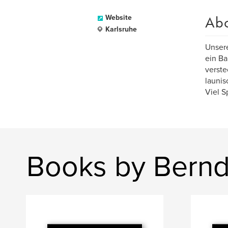
Ab
Website
Karlsruhe
Unsere
ein B
verste
launis
Viel S
Books by Bernd