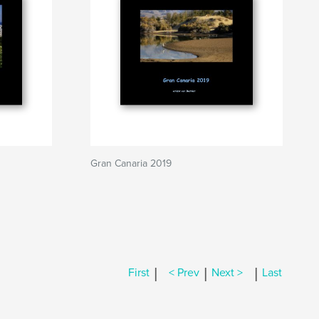
Gran Canaria 2019
|
|
|
First
< Prev
Next >
Last