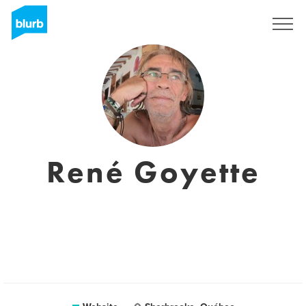
Sign Up
René Goyette