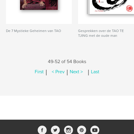
De 7 Mystieke Geheimen van TAO
Gesprekken over de TAO TE
TJING met de oude man
49-52 of 54 Books
|
|
|
First
< Prev
Next >
Last