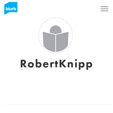
Sign Up
RobertKnipp