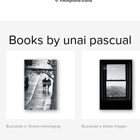
PAmplona-Iruña
Books by unai pascual
Buscando a : Ernest Hemingway
Buscando a: Edwar Hopper