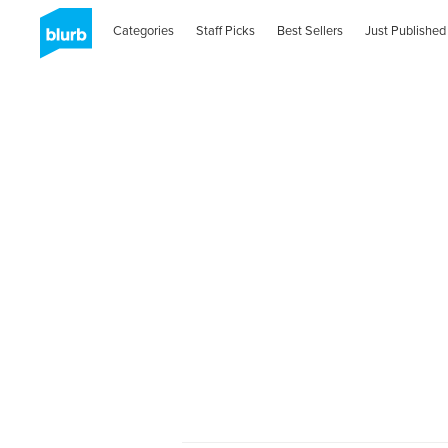
Categories
Staff Picks
Best Sellers
Just Published