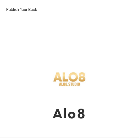
Publish Your Book
Alo8