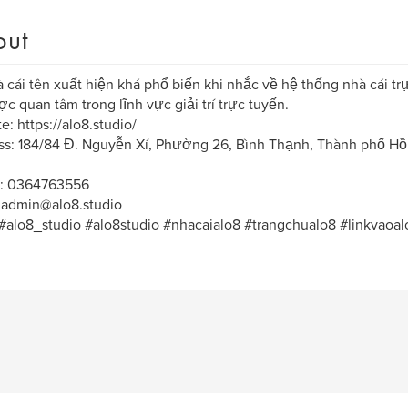
out
à cái tên xuất hiện khá phổ biến khi nhắc về hệ thống nhà cái t
ợc quan tâm trong lĩnh vực giải trí trực tuyến.
e: https://alo8.studio/
s: 184/84 Đ. Nguyễn Xí, Phường 26, Bình Thạnh, Thành phố Hồ
: 0364763556
 admin@alo8.studio
#alo8_studio #alo8studio #nhacaialo8 #trangchualo8 #linkvaoal