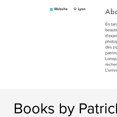
Ab
Website
Lyon
En tan
beauté
d'expr
photog
des zo
patrim
Lorsqu
recher
L’univ
Books by Patric