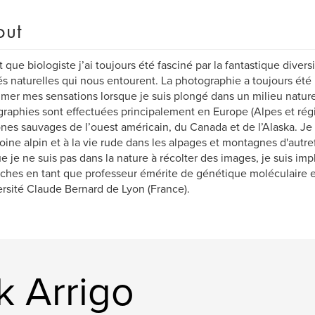
out
t que biologiste j’ai toujours été fasciné par la fantastique divers
s naturelles qui nous entourent. La photographie a toujours ét
imer mes sensations lorsque je suis plongé dans un milieu natur
raphies sont effectuées principalement en Europe (Alpes et rég
nes sauvages de l’ouest américain, du Canada et de l’Alaska. Je 
oine alpin et à la vie rude dans les alpages et montagnes d'autref
e je ne suis pas dans la nature à récolter des images, je suis im
ches en tant que professeur émérite de génétique moléculaire et
ersité Claude Bernard de Lyon (France).
k Arrigo