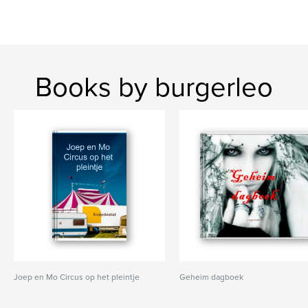
Books by burgerleo
Joep en Mo Circus op het pleintje
Geheim dagboek