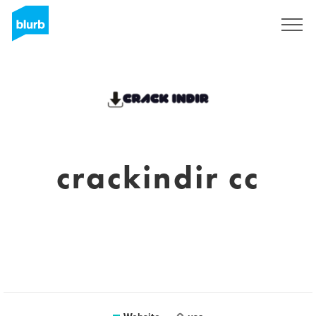
Sign Up
crackindir cc