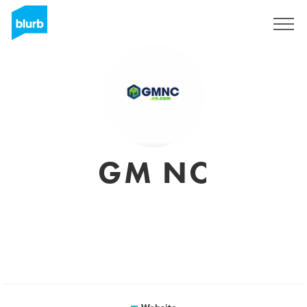
Sign Up
GM NC