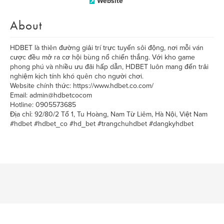
Website
About
HDBET là thiên đường giải trí trực tuyến sôi động, nơi mỗi ván
cược đều mở ra cơ hội bùng nổ chiến thắng. Với kho game
phong phú và nhiều ưu đãi hấp dẫn, HDBET luôn mang đến trải
nghiệm kịch tính khó quên cho người chơi.
Website chính thức: https://www.hdbet.co.com/
Email: admin@hdbetcocom
Hotline: 0905573685
Địa chỉ: 92/80/2 Tổ 1, Tu Hoàng, Nam Từ Liêm, Hà Nội, Việt Nam
#hdbet #hdbet_co #hd_bet #trangchuhdbet #dangkyhdbet