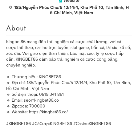
Website
185/Nguyễn Phúc Chu/5 12/14/4, Khu Phố 10, Tân Bình, H
ồ Chí Minh, Việt Nam
About
Kingbet86 mang đến trải nghiệm cá cược chất lượng, với cá
cược thể thao, casino trực tuyến, slot game, bắn cá, tài xỉu, xổ số,
xóc đĩa. Với giao diện thân thiện, bảo mật cao, tỷ lệ cược hấp
dẫn, KINGBET86 đảm bảo trải nghiệm cá cược công bằng,
chuyên nghiệp.
🔹 Thương hiệu: KINGBET86
🔹 Địa chỉ: 185/Nguyễn Phúc Chu/5 12/14/4, Khu Phố 10, Tân Bình,
Hồ Chí Minh, Việt Nam
🔹 Số điện thoại: 0819 341 861
🔹 Email: seo@kingbet86.co
🔹 Zipcode: 700000
🔹 Website: https://kingbet86.co/
#KINGBET86 #CáCượcKINGBET86 #CasinoKINGBET86