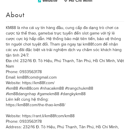
Website
Hồ Chí Minh
About
KM88 là nha cái uy tín hàng đầu, cung cấp đa dạng trò chơi ca
cược từ thể thao, gamebai trực tuyến đến slot game với tỷ lê
cược cực kỳ hấp dẫn. Hệ thống bảo mật tiên tiến, bảo vệ thông
tin người chơi tuyệt đối. Tham gia ngay tại km88f.com để nhận
các ưu đãi đặc biệt và trải nghiệm dịch vụ chăm sóc khách hàng
tận tình 24/7.
Địa chỉ: 232/16 Đ. Tô Hiệu, Phú Thạnh, Tân Phú, Hồ Chí Minh, Việt
Nam
Phone: 0933563178
Email: km88fcom@gmail.com
Website: https://km88f.com/
#km88 #km88com #nhacaikm88 #trangchukm88
#km88dangnhap #gamekm88 #dangkykm88
Liên kết cùng hệ thống:
https://km88f.com/the-thao-km88/
Website: https://rant.li/km88fcom/km88
Phone: 0933563178
Address: 232/16 Đ. Tô Hiệu, Phú Thạnh, Tân Phú, Hồ Chí Minh,