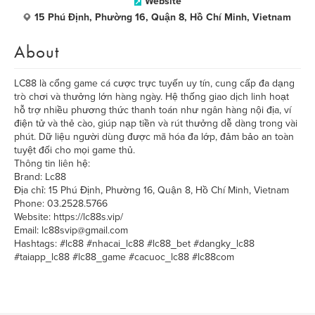
Website
15 Phú Định, Phường 16, Quận 8, Hồ Chí Minh, Vietnam
About
LC88 là cổng game cá cược trực tuyến uy tín, cung cấp đa dạng
trò chơi và thưởng lớn hàng ngày. Hệ thống giao dịch linh hoạt
hỗ trợ nhiều phương thức thanh toán như ngân hàng nội địa, ví
điện tử và thẻ cào, giúp nạp tiền và rút thưởng dễ dàng trong vài
phút. Dữ liệu người dùng được mã hóa đa lớp, đảm bảo an toàn
tuyệt đối cho mọi game thủ.
Thông tin liên hệ:
Brand: Lc88
Địa chỉ: 15 Phú Định, Phường 16, Quận 8, Hồ Chí Minh, Vietnam
Phone: 03.2528.5766
Website: https://lc88s.vip/
Email: lc88svip@gmail.com
Hashtags: #lc88 #nhacai_lc88 #lc88_bet #dangky_lc88
#taiapp_lc88 #lc88_game #cacuoc_lc88 #lc88com