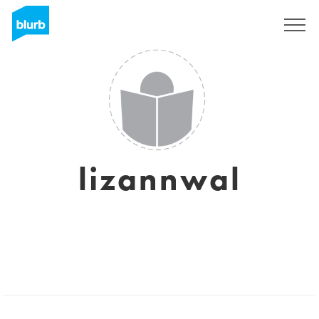
Sign Up
lizannwal