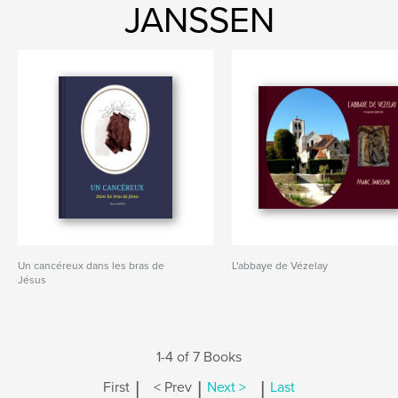
JANSSEN
Un cancéreux dans les bras de
L'abbaye de Vézelay
Jésus
1-4 of 7 Books
|
|
|
First
< Prev
Next >
Last