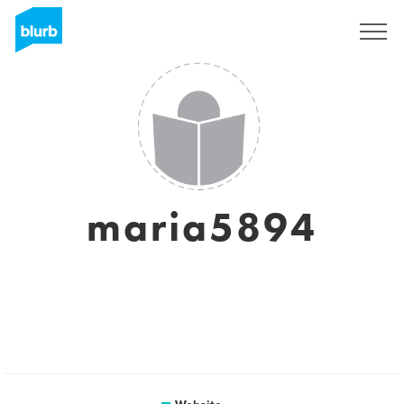
Sign Up
maria5894