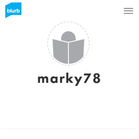
Sign Up
marky78