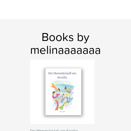
Books by
melinaaaaaaa
Der Meereskristall von Korallia