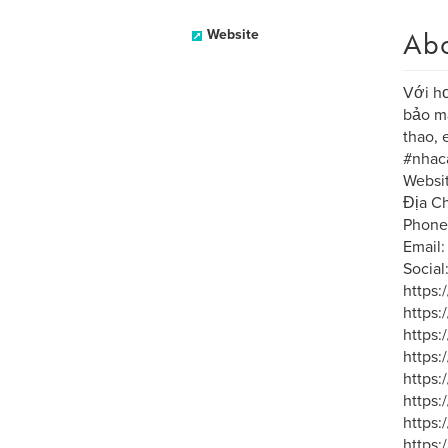
Ab
Website
Với h
bảo mậ
thao,
#nhac
Websit
Địa Ch
Phone
Email
Social
https
https
https
https
https
https
https:
https