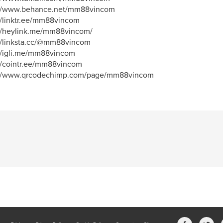
://www.behance.net/mm88vincom
//linktr.ee/mm88vincom
://heylink.me/mm88vincom/
//linksta.cc/@mm88vincom
//igli.me/mm88vincom
//cointr.ee/mm88vincom
://www.qrcodechimp.com/page/mm88vincom