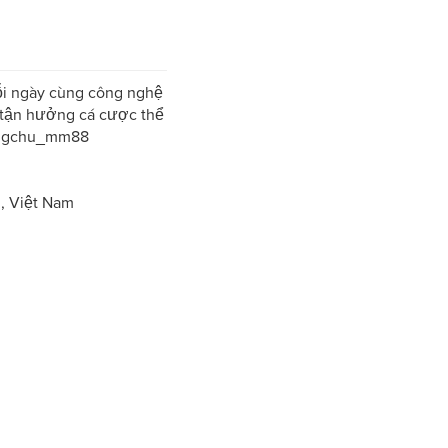
i ngày cùng công nghệ
 tận hưởng cá cược thể
rangchu_mm88
, Việt Nam