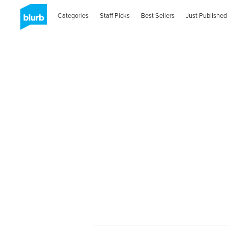
Categories
Staff Picks
Best Sellers
Just Published