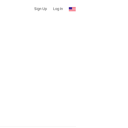
Sign Up
Log In