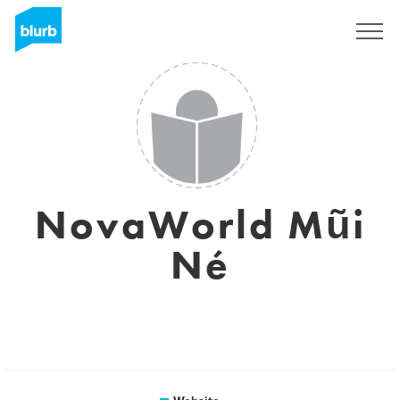
Sign Up
NovaWorld Mũi
Né