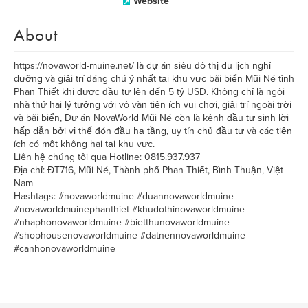
Website
About
https://novaworld-muine.net/ là dự án siêu đô thị du lịch nghỉ
dưỡng và giải trí đáng chú ý nhất tại khu vực bãi biển Mũi Né tỉnh
Phan Thiết khi được đầu tư lên đến 5 tỷ USD. Không chỉ là ngôi
nhà thứ hai lý tưởng với vô vàn tiện ích vui chơi, giải trí ngoài trời
và bãi biển, Dự án NovaWorld Mũi Né còn là kênh đầu tư sinh lời
hấp dẫn bởi vị thế đón đầu hạ tầng, uy tín chủ đầu tư và các tiện
ích có một không hai tại khu vực.
Liên hệ chúng tôi qua Hotline: 0815.937.937
Địa chỉ: ĐT716, Mũi Né, Thành phố Phan Thiết, Bình Thuận, Việt
Nam
Hashtags: #novaworldmuine #duannovaworldmuine
#novaworldmuinephanthiet #khudothinovaworldmuine
#nhaphonovaworldmuine #bietthunovaworldmuine
#shophousenovaworldmuine #datnennovaworldmuine
#canhonovaworldmuine