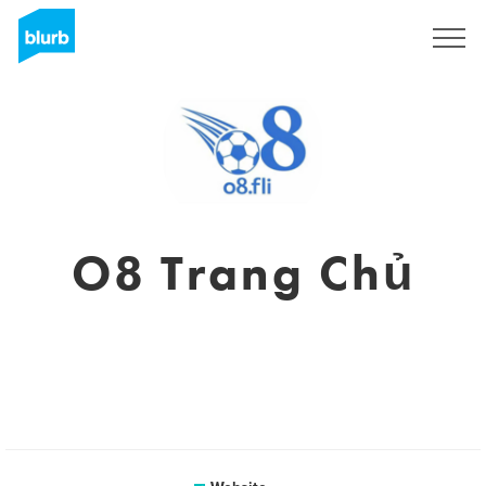
Sign Up
O8 Trang Chủ