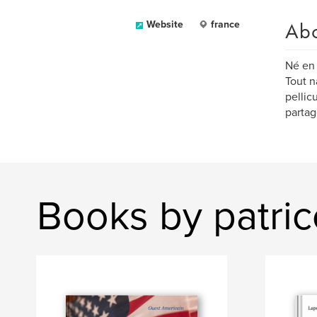
Ab
Website
france
Né en 
Tout n
pellic
partag
Books by patric