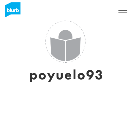
Sign Up
poyuelo93